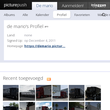
picture
push
De mario
Aanmelden!
Inloggen
Upload
Albums
Alle
Kalender
Profiel
Favorieten
Mail de 
de mario's Profiel
Land:
none
Signed Up:
op December 4, 2011
Homepage:
https://demario.pictur...
Recent toegevoegd