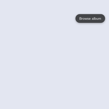
Browse album
Language
English
Nederlands
Français
Jouw
Help
Lees Meer