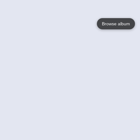
Browse album
Language
English
Nederlands
Français
Jouw
Help
Lees Meer