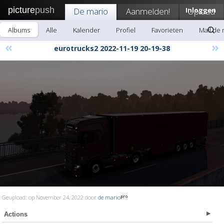
picture
push
De mario
Aanmelden!
Inloggen
Upload
Albums
Alle
Kalender
Profiel
Favorieten
Mail de 
«
»
eurotrucks2 2022-11-19 20-19-38
Geupload: op November 24, 2022 door
de mario
Actions