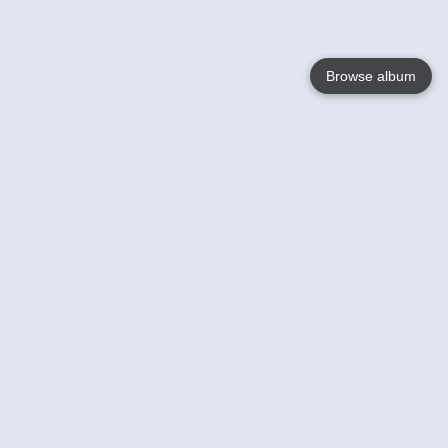
Browse album
Language
English
Nederlands
Français
Jouw
Help
Lees Meer