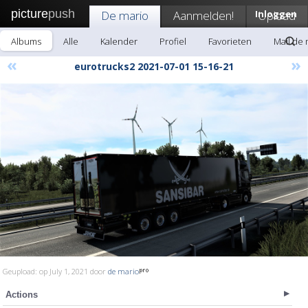
picture
push
De mario
Aanmelden!
Inloggen
Upload
Albums
Alle
Kalender
Profiel
Favorieten
Mail de 
«
»
eurotrucks2 2021-07-01 15-16-21
Geupload: op July 1, 2021 door
de mario
Actions